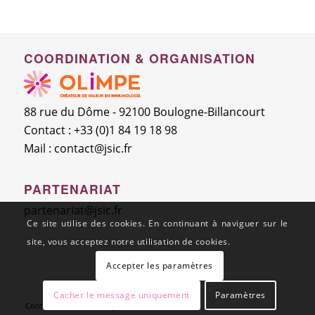
COORDINATION & ORGANISATION
88 rue du Dôme - 92100 Boulogne-Billancourt
Contact : +33 (0)1 84 19 18 98
Mail :
contact@jsic.fr
PARTENARIAT
partenariat@jsic.fr
Ce site utilise des cookies. En continuant à naviguer sur le
site, vous acceptez notre utilisation de cookies.
Accepter les paramètres
Cacher le message uniquement
Paramètres
Contact
Mentions légales
C.G.V.
C.G.U.